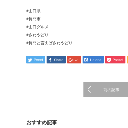
#山口県
#長門市
#山口グルメ
#さわやどり
#長門と言えばさわやどり
Tweet
Share
+1
Hatena
Pocket
前の記事
おすすめ記事