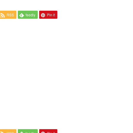
RSS
feedly
Pin it