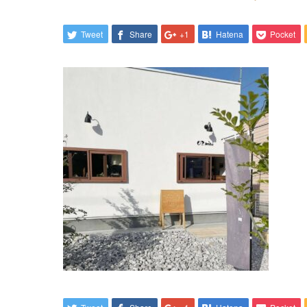
Tweet
Share
+1
Hatena
Pocket