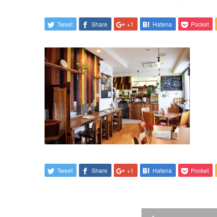
Tweet
Share
+1
Hatena
Pocket
Tweet
Share
+1
Hatena
Pocket