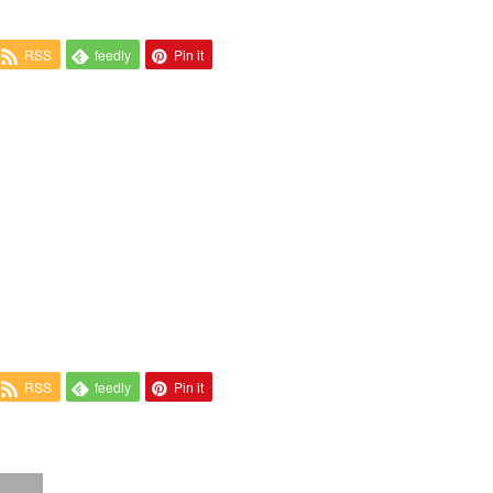
RSS
feedly
Pin it
RSS
feedly
Pin it