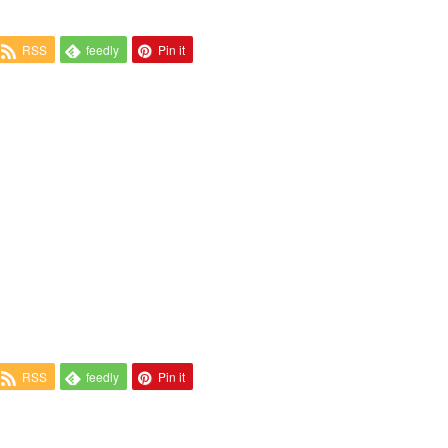
RSS
feedly
Pin it
RSS
feedly
Pin it