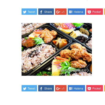
Tweet
Share
+1
Hatena
Pocket
Tweet
Share
+1
Hatena
Pocket