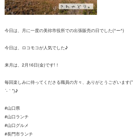
今日は、月に一度の美祢市役所での出張販売の日でした(^ー^)
今日は、ロコモコが人気でした♪
来月は、2月16日(金)です!！
毎回楽しみに待ってくださる職員の方々、ありがとうございます(*
´-｀*)♪
#山口県
#山口ランチ
#山口グルメ
#長門市ランチ