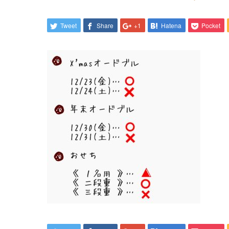
Tweet
Share
+1
Hatena
Pocket